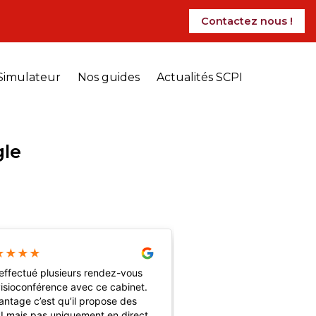
Contactez nous !
Simulateur
Nos guides
Actualités SCPI
gle
★
★
★
★
★
★
★
★
★
 effectué plusieurs rendez-vous
Très bonne première e
isioconférence avec ce cabinet.
avec Investir en SCPI à 
antage c’est qu’il propose des
besoin d’un regard glob
I mais pas uniquement en direct.
situation et j’ai apprécié