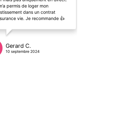
m’a permis de loger mon
d’écoute, la pédagogie 
estissement dans un contrat
de l’étude réalisée.
ssurance vie. Je recommande 👍
Lily C.
Gerard C.
18 mars 2026
10 septembre 2024