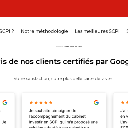
SCPI ?
Notre méthodologie
Les meilleures SCPI
is de nos clients certifiés par Goo
Votre satisfaction, notre plus belle carte de visite...
★
★
★
★
★
★
n
Je souhaite témoigner de
J’ai
l'accompagnement du cabinet
en v
. Je
Investir en SCPI qui m'a proposé une
L’av
solution adapté à ma volonté de
SCP