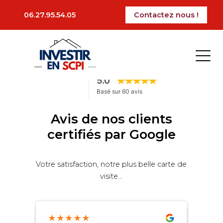
Articles plus anciens
06.27.95.54.05
Contactez nous !
Avis de nos clients
certifiés par Google
Votre satisfaction, notre plus belle carte de
visite...
★
★
★
★
★
★