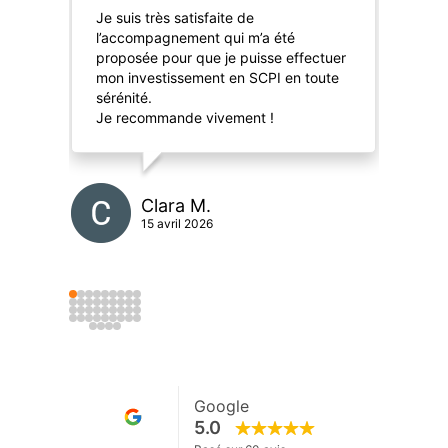
Je suis très satisfaite de
Trè
l’accompagnement qui m’a été
Inv
proposée pour que je puisse effectuer
met
mon investissement en SCPI en toute
gén
sérénité.
l’é
Je recommande vivement !
par
Clara M.
15 avril 2026