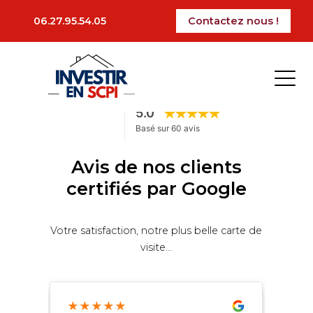
Articles plus anciens
06.27.95.54.05
Contactez nous !
Avis de nos clients
certifiés par Google
Votre satisfaction, notre plus belle carte de
visite...
★
★
★
★
★
★