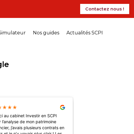
Contactez nous !
Simulateur
Nos guides
Actualités SCPI
gle
★
★
★
★
★
★
★
★
★
i au cabinet Investir en SCPI
Très satisfaite des cons
 l’analyse de mon patrimoine
investissement qui m’ont
ncier, j’avais plusieurs contrats en
Je recommande !
s et je n’y voyais plus clair ! Les