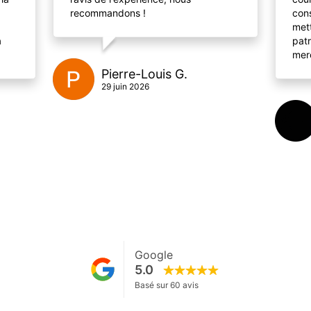
recommandons !
cons
mett
a
pat
merc
Pierre-Louis G.
29 juin 2026