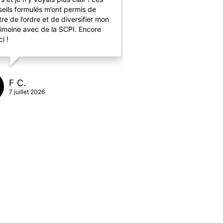
eils formulés m’ont permis de
re de l’ordre et de diversifier mon
rimoine avec de la SCPI. Encore
Clemence P.
i !
10 juin 2026
F C.
7 juillet 2026