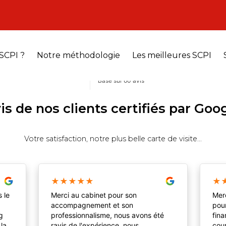
SCPI ?
Notre méthodologie
Les meilleures SCPI
is de nos clients certifiés par Goo
Votre satisfaction, notre plus belle carte de visite...
★
★
★
★
★
★
s le
Merci au cabinet pour son
Merc
accompagnement et son
pour
ng
professionnalisme, nous avons été
fina
 la
ravis de l'expérience, nous
cour