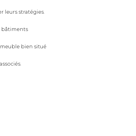
 leurs stratégies.
s bâtiments
immeuble bien situé
associés.