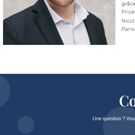
grâce
Price
Nicol
Paris.
Co
Une question ? Vou