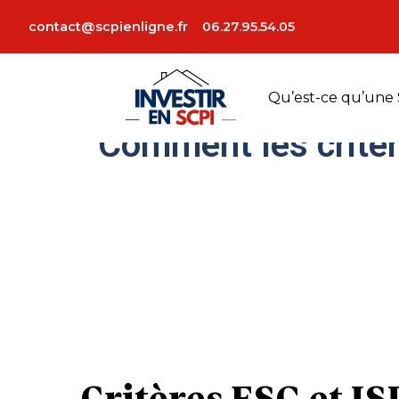
La période des impôts est arrivé, certains von
contact@scpienligne.fr
06.27.95.54.05
article, nous vous prése
Ajoutez votre titre ici
Qu’est-ce qu’une 
Comment les critèr