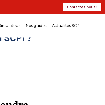
FI). Dans cet
Contactez nous !
Simulateur
Nos guides
Actualités SCPI
n SCPI ?