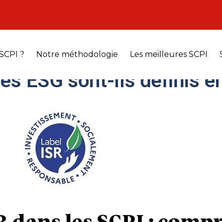
t devoir faire leur déclaration pour l’impôt sur la fortune immobilière (I
nterons les bases de l’IFI à connaitre pour faire sa déclaration.
SCPI ?
Notre méthodologie
Les meilleures SCPI
es ESG sont-ils définis e