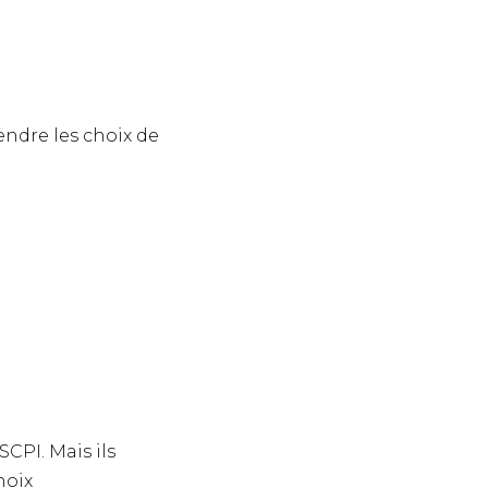
endre les choix de
SCPI. Mais ils
hoix