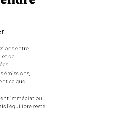
rendre
er
ssions entre
 et de
ées.
s émissions,
ment ce que
ement immédiat ou
s l’équilibre reste