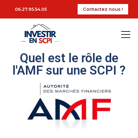
La période des impôts est arrivé, certains vont
06.27.95.54.05
Contactez nous !
devoir faire leur déclaration pour l’impôt sur la
fortune immobilière (IFI). Dans cet article, nous
vous présenterons les bases de l’IFI à connaitre
pour faire sa déclaration.
Ajoutez votre titre ici
Quel est le rôle de
l'AMF sur une SCPI ?