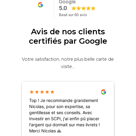
Avis de nos clients
certifiés par Google
Votre satisfaction, notre plus belle carte de
visite...
★
★
★
★
★
★
Top ! Je recommande grandement
Sup
Nicolas, pour son expertise, sa
SCP
gentillesse et ses conseils. Avec
acc
Investir en SCPI, j'ai enfin pû placer
du 
l'argent qui dormait sur mes livrets !
rec
Merci Nicolas 🙏