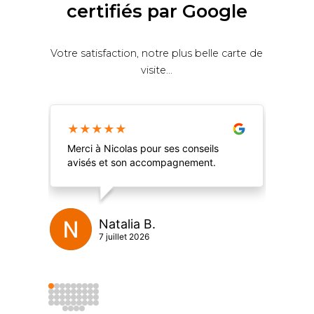
certifiés par Google
Votre satisfaction, notre plus belle carte de
visite...
★
★
★
★
★
★
Merci à Nicolas pour ses conseils
Sup
avisés et son accompagnement.
SCP
acc
du 
rec
Natalia B.
7 juillet 2026