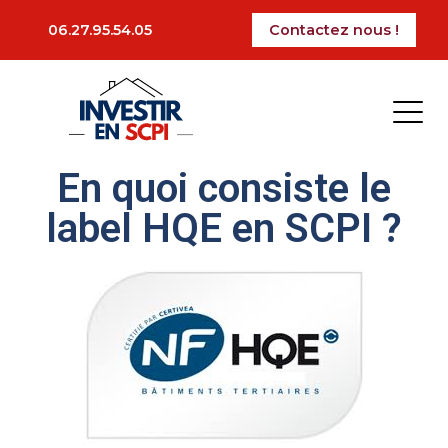
La période des impôts est arrivé, certains vont
06.27.95.54.05
Contactez nous !
devoir faire leur déclaration pour l’impôt sur la
fortune immobilière (IFI). Dans cet article, nous
vous présenterons les bases de l’IFI à connaitre
pour faire sa déclaration.
Ajoutez votre titre ici
En quoi consiste le
label HQE en SCPI ?