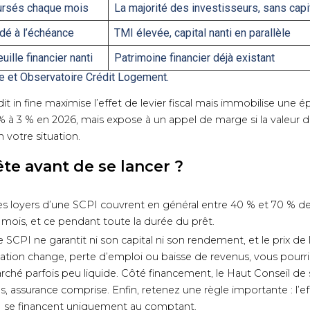
oursés chaque mois
La majorité des investisseurs, sans capi
ldé à l’échéance
TMI élevée, capital nanti en parallèle
uille financier nanti
Patrimoine financier déjà existant
e et Observatoire Crédit Logement.
it in fine maximise l’effet de levier fiscal mais immobilise une 
 % à 3 % en 2026, mais expose à un appel de marge si la valeur du
 votre situation.
ête avant de se lancer ?
 les loyers d’une SCPI couvrent en général entre 40 % et 70 % de
mois, et ce pendant toute la durée du prêt.
SCPI ne garantit ni son capital ni son rendement, et le prix de l
ation change, perte d’emploi ou baisse de revenus, vous pourri
é parfois peu liquide. Côté financement, le Haut Conseil de st
 assurance comprise. Enfin, retenez une règle importante : l’eff
PI se financent uniquement au comptant.