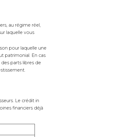
rs, au régime réel,
ur laquelle vous
aison pour laquelle une
ut patrimonial. En cas
 des parts libres de
estissement.
seurs. Le crédit in
oines financiers déjà