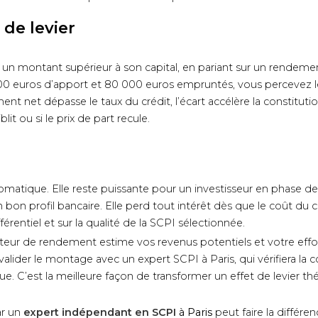
 de levier
r un montant supérieur à son capital, en pariant sur un rendement
00 euros d’apport et 80 000 euros empruntés, vous percevez le
nt net dépasse le taux du crédit, l’écart accélère la constituti
lit ou si le prix de part recule.
tomatique. Elle reste puissante pour un investisseur en phase d
on profil bancaire. Elle perd tout intérêt dès que le coût du cré
érentiel et sur la qualité de la SCPI sélectionnée.
lateur de rendement estime vos revenus potentiels et votre effo
alider le montage avec un expert SCPI à Paris, qui vérifiera la
ue. C’est la meilleure façon de transformer un effet de levier th
ar un
expert indépendant en SCPI
à Paris
peut faire la différen