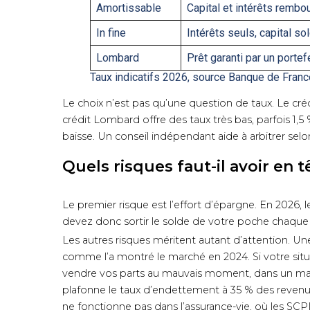
Amortissable
Capital et intérêts remb
In fine
Intérêts seuls, capital so
Lombard
Prêt garanti par un portefe
Taux indicatifs 2026, source Banque de Franc
Le choix n’est pas qu’une question de taux. Le créd
crédit Lombard offre des taux très bas, parfois 1,5
baisse. Un conseil indépendant aide à arbitrer selon
Quels risques faut-il avoir en t
Le premier risque est l’effort d’épargne. En 2026,
devez donc sortir le solde de votre poche chaque 
Les autres risques méritent autant d’attention. Une 
comme l’a montré le marché en 2024. Si votre situ
vendre vos parts au mauvais moment, dans un march
plafonne le taux d’endettement à 35 % des revenus,
ne fonctionne pas dans l’assurance-vie, où les SC