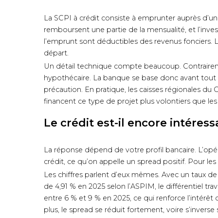
La SCPI à crédit consiste à emprunter auprès d’une
remboursent une partie de la mensualité, et l’inves
l’emprunt sont déductibles des revenus fonciers. Le 
départ.
Un détail technique compte beaucoup. Contraireme
hypothécaire. La banque se base donc avant tout s
précaution. En pratique, les caisses régionales du 
financent ce type de projet plus volontiers que les
Le crédit est-il encore intéres
La réponse dépend de votre profil bancaire. L’opé
crédit, ce qu’on appelle un spread positif. Pour les 
Les chiffres parlent d’eux mêmes. Avec un taux de
de 4,91 % en 2025 selon l’ASPIM, le différentiel tr
entre 6 % et 9 % en 2025, ce qui renforce l’intérêt
plus, le spread se réduit fortement, voire s’inverse