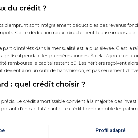
ux du crédit ?
rêts d’emprunt sont intégralement déductibles des revenus foncie
 impôts. Cette déduction réduit directement la base imposable s
 part d’intérêts dans la mensualité est la plus élevée. C’est la r
tage fiscal pendant les premières années. À cela s’ajoute un ato
té rembourse le capital restant dû. Les héritiers reçoivent alors
t devient ainsi un outil de transmission, et pas seulement d’inv
d : quel crédit choisir ?
 précis. Le crédit amortissable convient à la majorité des investis
sposant d’un capital à nantir. Le crédit Lombard cible les patrim
ipe
Profil adapté