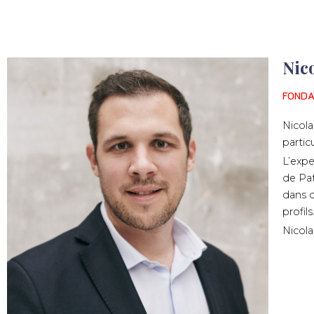
Nic
FONDA
Nicola
partic
L’expe
de Pat
dans d
profils
Nicola