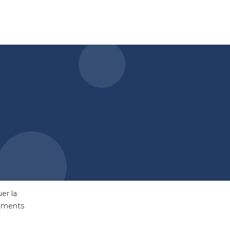
er la
sements