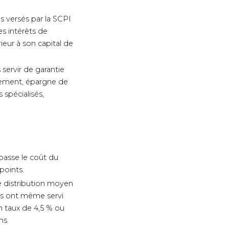
s versés par la SCPI
es intérêts de
ieur à son capital de
servir de garantie
ttement, épargne de
 spécialisés,
passe le coût du
 points.
e distribution moyen
nes ont même servi
un taux de 4,5 % ou
ns.