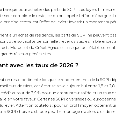
 banque pour acheter des parts de SCPI. Les loyers trimestriel
tisseur complète le reste, ce qu’on appelle l’effort d’épargne. L
principe central est l’effet de levier : investir un montant supér
nt à un achat de résidence, les parts de SCPI ne peuvent pas 
ur votre solvabilité personnelle : revenus stables, faible ende
Crédit Mutuel et du Crédit Agricole, ainsi que des établissements
 grands réseaux généralistes.
sant avec les taux de 2026 ?
ration reste pertinente lorsque le rendement net de la SCPI dé
meilleurs dossiers, cet écart se situe aujourd’hui entre 1,8 et 2,8
 crédit autour de 3,5 % pour un emprunteur solide et un taux d
availle en votre faveur. Certaines SCPI diversifiées ou européen
 du levier. Attention toutefois : pour un profil moyen obtenant 
 si la SCPI choisie distribue peu. Le montage n’a alors plus de se