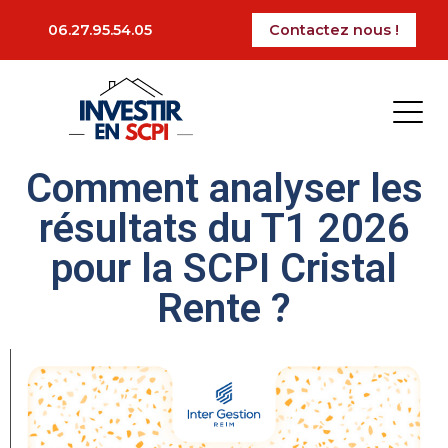
La période des impôts est arrivé, certains vont
06.27.95.54.05
Contactez nous !
devoir faire leur déclaration pour l’impôt sur la
fortune immobilière (IFI). Dans cet article, nous
vous présenterons les bases de l’IFI à connaitre
pour faire sa déclaration.
Ajoutez votre titre ici
Comment analyser les
résultats du T1 2026
pour la SCPI Cristal
Rente ?