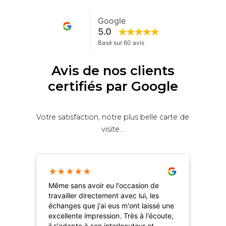
Avis de nos clients
certifiés par Google
Votre satisfaction, notre plus belle carte de
visite...
★
★
★
★
★
★
Même sans avoir eu l'occasion de
Je 
travailler directement avec lui, les
pat
échanges que j'ai eus m'ont laissé une
str
excellente impression. Très à l'écoute,
en 
il s'adapte à son interlocuteur et
pro