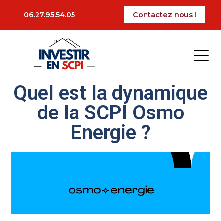
La période des impôts est arrivé, certains vont
06.27.95.54.05
Contactez nous !
devoir faire leur déclaration pour l’impôt sur la
fortune immobilière (IFI). Dans cet article, nous
vous présenterons les bases de l’IFI à connaitre
pour faire sa déclaration.
Ajoutez votre titre ici
Quel est la dynamique
de la SCPI Osmo
Energie ?