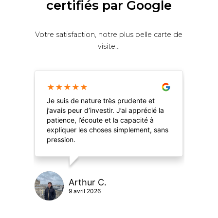
certifiés par Google
Votre satisfaction, notre plus belle carte de
visite...
★
★
★
★
★
★
Je suis de nature très prudente et
Je 
j’avais peur d’investir. J’ai apprécié la
SCP
patience, l’écoute et la capacité à
que
expliquer les choses simplement, sans
me 
pression.
sim
!
Arthur C.
9 avril 2026