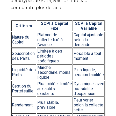
deux types de SCPI, voici un tableau
comparatif plus détaillé :
SCPI à Capital
SCPI à Capital
Critères
Fixe
Variable
Plafond de
Capital ajustable
Nature du
collecte fixé à
selon la
Capital
l’avance
demande
Limitée à des
Souscription
Possible à tout
périodes
des Parts
moment
spécifiques
Marché
Liquidité des
Plus liquide,
secondaire, moins
Parts
cession facilitée
liquide
Plus ciblée, limitée
Dynamique, avec
Gestion du
aux actifs
possibilité
Portefeuille
existants
d’expansion
Peut varier
Plus stable,
Rendement
selon la collecte
prévisible
nette