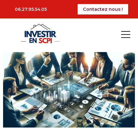
La période des impôts est arrivé, certains vont
06.27.95.54.05
Contactez nous !
devoir faire leur déclaration pour l’impôt sur la
fortune immobilière (IFI). Dans cet article, nous
vous présenterons les bases de l’IFI à connaitre
pour faire sa déclaration.
Ajoutez votre titre ici