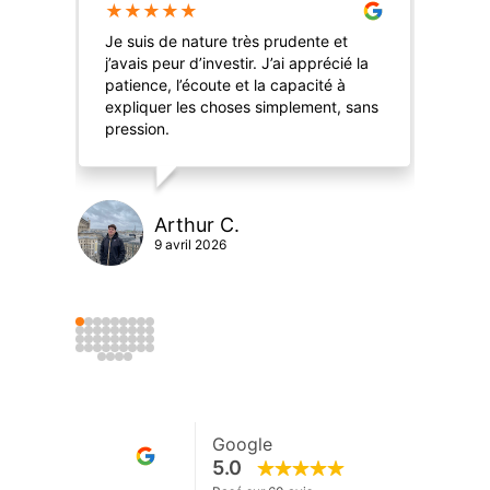
★
★
★
★
★
★
Je suis de nature très prudente et
Sup
j’avais peur d’investir. J’ai apprécié la
SCP
patience, l’écoute et la capacité à
acc
expliquer les choses simplement, sans
du 
pression.
rec
Arthur C.
9 avril 2026