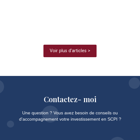
août 5, 2026
/
Comète (Alderan) : 9,00 % de distribution en 2025,
652 M€ de capitalisation, stratégie 100 %
internationale. Décryptage par votre...
Voir plus d'articles >
Contactez- moi
Une question ? Vous avez besoin de conseils ou
d'accompagnement votre investissement en SCPI ?