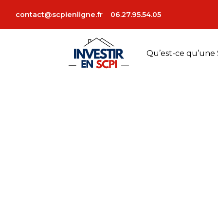
aviva
contact@scpienligne.fr
06.27.95.54.05
Qu’est-ce qu’une 
Previous:
Edmond de rothschild
Next:
amundi