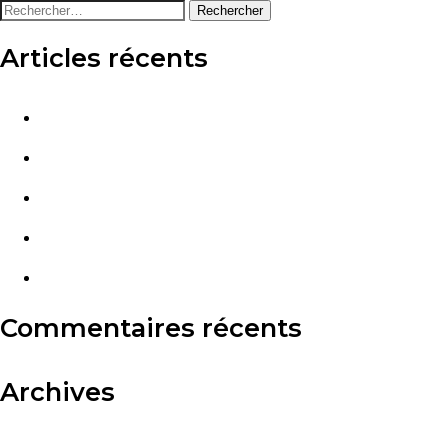
Articles récents
Épargne Foncière : la grande SCPI de bureaux de La F
Plus-values de cession de parts de SCPI : quelle fisca
Comète : la SCPI internationale d’Alderan qui a distri
Investir en SCPI via un PER : une bonne idée pour prép
SCPI et inflation : la pierre-papier protège-t-elle vra
Commentaires récents
Archives