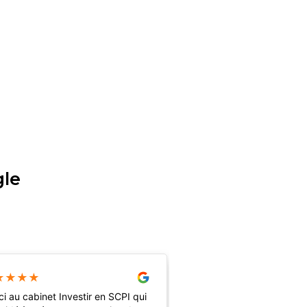
gle
★
★
★
★
★
★
★
★
★
i au cabinet Investir en SCPI qui
Suite à une donation, j’