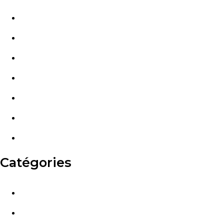
janvier 2024
décembre 2023
novembre 2023
octobre 2023
septembre 2023
août 2023
juillet 2023
Catégories
Financier
Fiscalité