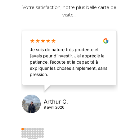
Votre satisfaction, notre plus belle carte de
visite...
★
★
★
★
★
★
Je suis de nature très prudente et
Je 
j’avais peur d’investir. J’ai apprécié la
SCP
patience, l’écoute et la capacité à
que
expliquer les choses simplement, sans
me 
pression.
sim
!
Arthur C.
9 avril 2026