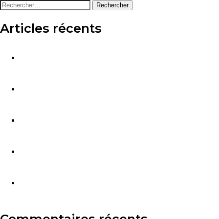
Articles récents
Plus-values de cession de parts de SCPI : quelle
fiscalité en 2026 ?
Comète : la SCPI internationale d’Alderan qui a
distribué 9,00 % en 2025
Investir en SCPI via un PER : une bonne idée pour
préparer sa retraite ?
SCPI et inflation : la pierre-papier protège-t-elle
vraiment votre épargne ?
SCPI et non-résidents : quelle fiscalité pour les
expatriés en 2026 ?
Commentaires récents