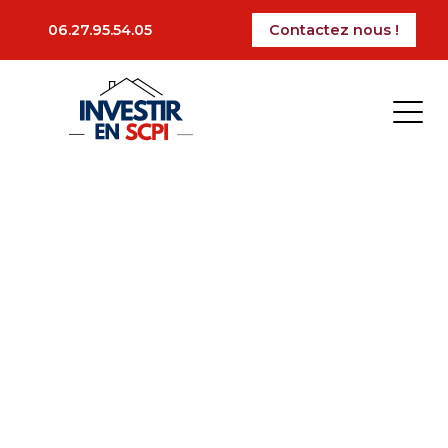
corum
06.27.95.54.05
Contactez nous !
Previous:
primonial
Next:
carmignac